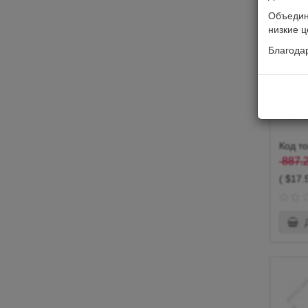
Объединя
низкие ц
Благода
Акуму
Код т
887.2
( $17.
Д