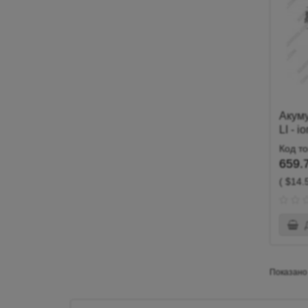
Акум
LI - 
Код т
659.7
( $14.
Д
Показано з