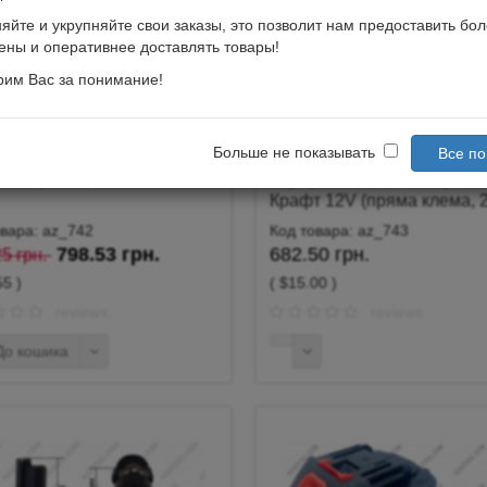
йте и укрупняйте свои заказы, это позволит нам предоставить бо
ены и оперативнее доставлять товары!
рим Вас за понимание!
Больше не показывать
Все п
лятор Інтерскол 18V
Акумулятор Макіта, Арсен
Крафт 12V (пряма клема, 
овара: az_742
Код товара: az_743
798.53 грн.
682.50 грн.
5 грн.
55 )
( $15.00 )
reviews
reviews
о кошика