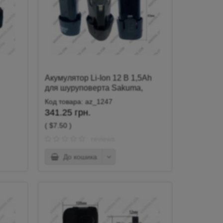
Акумулятор Li-Ion 12 В 1,5Ah
для шуруповерта Sakumа,
Makita, Элпром (універсальный)
Код товара: az_1247
341.25 грн.
( $7.50 )
reviews
До кошика