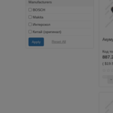
Manufacturers
BOSCH
Makita
Интерскол
Китай (оригинал)
Акум
Код т
887.2
( $19.