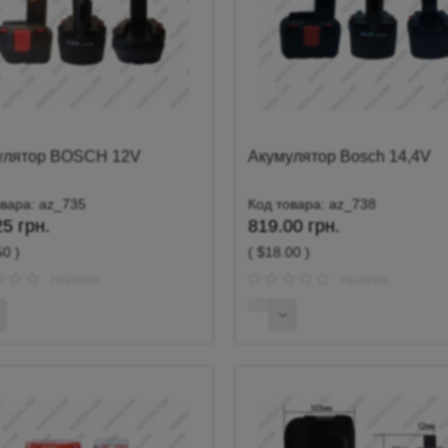
улятор BOSCH 12V
Акумулятор Bosch 14,4V
овара: az_735
Код товара: az_738
5 грн.
819.00 грн.
50 )
( $18.00 )
reviews
reviews