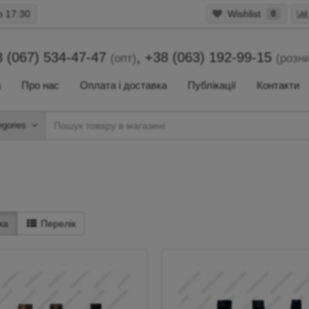
о 17:30
Wishlist
0
 (067) 534-47-47
,
+38 (063) 192-99-15
(опт)
(розн
а
Про нас
Оплата і доставка
Публікації
Контакти
egories
ка
Перелік