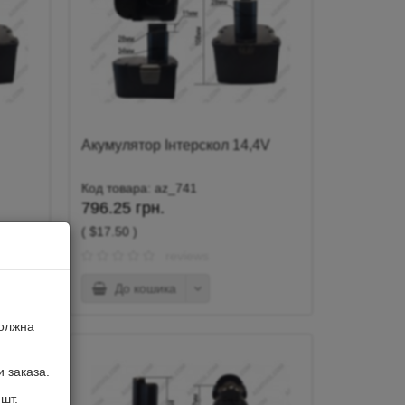
Акумулятор Інтерскол 14,4V
Код товара: az_741
796.25 грн.
( $17.50 )
reviews
До кошика
должна
 заказа.
шт.