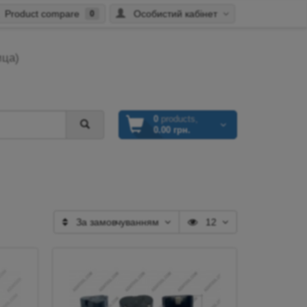
Product compare
Особистий кабінет
0
ица)
0
products,
0.00 грн.
За замовчуванням
12