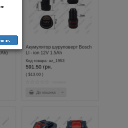
лее
онятно
ал,
Акумулятор шуруповерт Bosch
2Ah)
LI - ion 12V 1.5Ah
Код товара: az_1953
591.50 грн.
( $13.00 )
reviews
До кошика