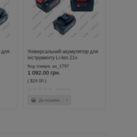
 для
Універсальний акумулятор для
інструменту Li-Ion 21v
(4000mah)
Код товара: az_1797
1 092.00 грн.
( $24.00 )
reviews
До кошика