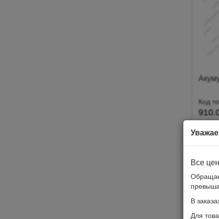
Акуму
Код т
910.0
( $20.
Уважае
Все це
Обращае
превыша
В заказа
Для това