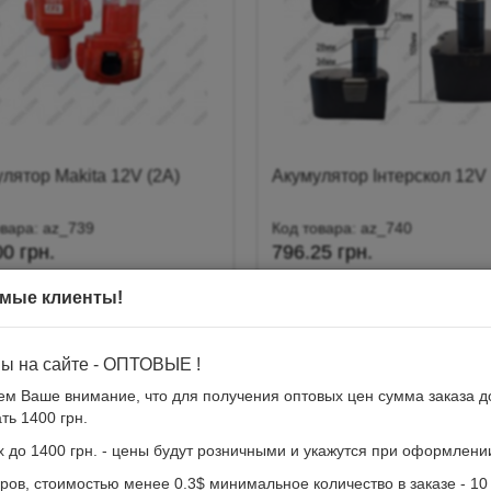
лятор Makita 12V (2А)
Акумулятор Інтерскол 12V
овара: az_739
Код товара: az_740
0 грн.
796.25 грн.
00 )
( $17.50 )
мые клиенты!
reviews
reviews
ны на сайте - ОПТОВЫЕ !
м Ваше внимание, что для получения оптовых цен сумма заказа 
ть 1400 грн.
х до 1400 грн. - цены будут розничными и укажутся при оформлении
ров, стоимостью менее 0.3$ минимальное количество в заказе - 10 