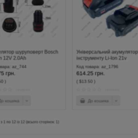
улятор шуруповерт Bosch
Універсальний акумулятор
ion 12V 2.0Ah
інструменту Li-Ion 21v
(2000mah)
овара: az_744
Код товара: az_1796
5 грн.
614.25 грн.
50 )
( $13.50 )
reviews
reviews
о кошика
До кошика
 1 по 12 із 12 (всього сторінок: 1)