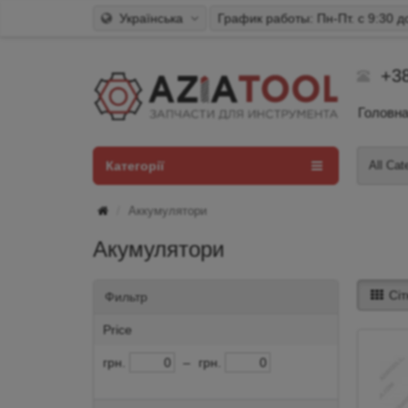
Українська
График работы: Пн-Пт. с 9:30 д
+38
Головн
Категорії
All Cat
Аккумулятори
Акумулятори
Сіт
Фильтр
Price
грн.
–
грн.